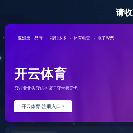
乐鱼体育(中国)官方网站
欢迎来到乐鱼体育(中国)官方网站-LEYU SPORTS 官网。咨询热线：400-
乐鱼体育
企业概况
乐鱼体育(中国)
(中国)官方网站-
方网站
LEYU SPORTS