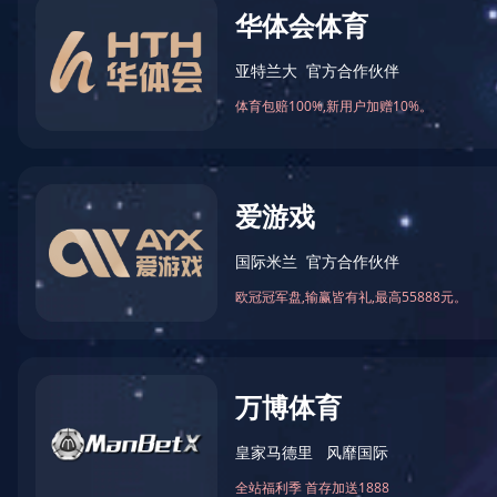
产品展示
产品展
Products
智能立体车库系列
钢结构工程系列
机械加工产品系列
铁路公路附属配套产品系列