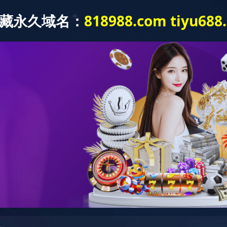
8228-286
移动版
官
产品展示
工程案列
合作加盟