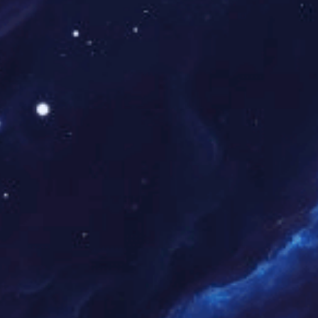
PJS简易升降（停车宝
了解相信