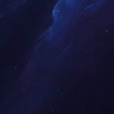
钢结构生产与安装
铁路预埋件
明
看到图解