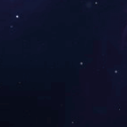
查验详情
联系我们
乐鱼体育(中国)官方网站-LEYU SPORTS