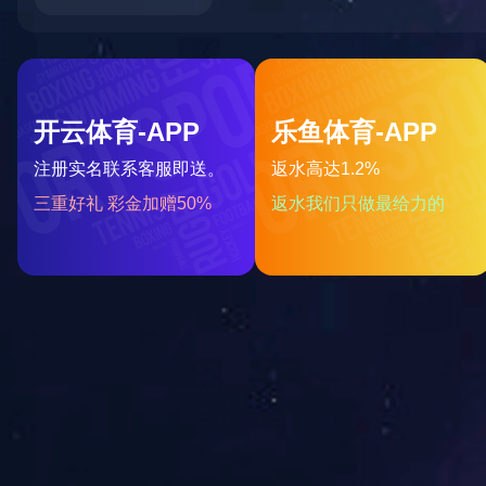
查看手机详
查阅详实