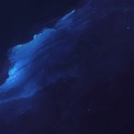
）
大型机械产品加工
看到具体