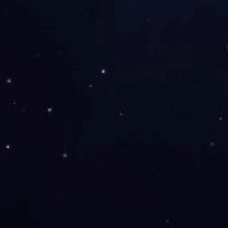
网止：boatdealerplugin.com 邮政编码：414300 服务的电
活：400-822-8286 推广热线电话：13707400505 電話：
0730-3798128 发传真：0730-3753717 邮箱账号：
yuanruijx@163.com 公司总部新地址：河南省临湘市三湾重
产业园区
COPYRIGHT © BO