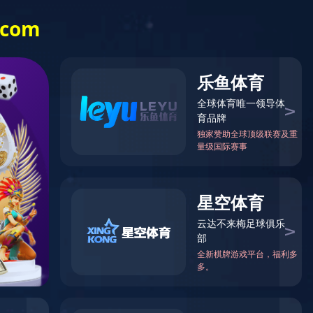
微信公众号
设为乐鱼体育(中国)官方网站-LEYU SPORTS
|
添加收藏
400-8228-
286
13707400505
服务支持
联系我们