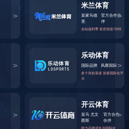
当前位置：
乐鱼体育(中国)官方网站-LEYU SPORTS
>
产品展示
>